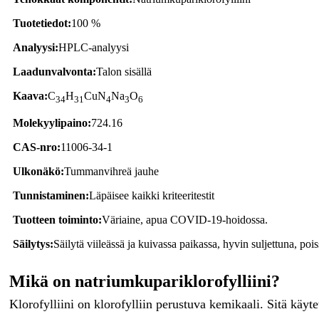
Tuotetiedot:
100 %
Analyysi:
HPLC-analyysi
Laadunvalvonta:
Talon sisällä
Kaava:
C
H
CuN
Na
O
34
31
4
3
6
Molekyylipaino:
724.16
CAS-nro:
11006-34-1
Ulkonäkö:
Tummanvihreä jauhe
Tunnistaminen:
Läpäisee kaikki kriteeritestit
Tuotteen toiminto:
Väriaine, apua COVID-19-hoidossa.
Säilytys:
Säilytä viileässä ja kuivassa paikassa, hyvin suljettuna, poi
Mikä on natriumkupariklorofylliini?
Klorofylliini on klorofylliin perustuva kemikaali. Sitä käyt