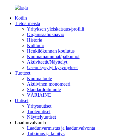
Kotiin
Tietoa meistä
Yrityksen yleiskatsaus/profiili
Organisaatiokaavio
Historia
Kulttuuri
Henkilökunnan koulutus
Kunniamaininnat/palkinnot
Aktiviteetit/Näyttelyt
Usein kysytyt kysymykset
Tuotteet
Kuuma tuote
Aktiivinen monomeeri
Standardoitu uute
VÄRIAINE
Uutiset
Yritysuutiset
Tuoteuutiset
Näyttelyuutiset
Laadunvalvonta
Laadunvarmistus ja laadunvalvonta
Tutkimus ja kehitys