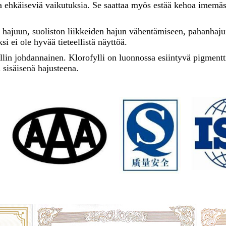
sta ehkäiseviä vaikutuksia. Se saattaa myös estää kehoa imemäst
an hajuun, suoliston liikkeiden hajun vähentämiseen, pahanhaj
i ei ole hyvää tieteellistä näyttöä.
yllin johdannainen. Klorofylli on luonnossa esiintyvä pigmentti
a sisäisenä hajusteena.