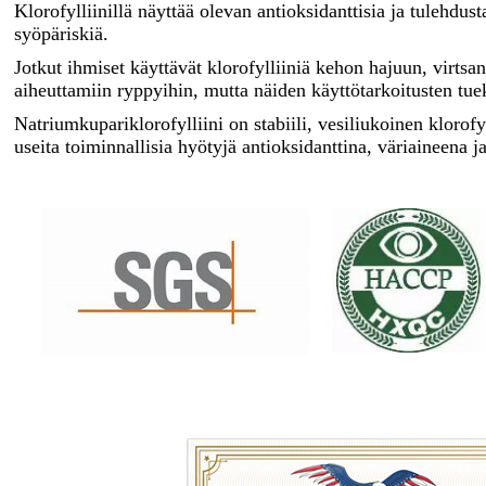
Klorofylliinillä näyttää olevan antioksidanttisia ja tulehdu
syöpäriskiä.
Jotkut ihmiset käyttävät klorofylliiniä kehon hajuun, virts
aiheuttamiin ryppyihin, mutta näiden käyttötarkoitusten tueks
Natriumkupariklorofylliini on stabiili, vesiliukoinen klorof
useita toiminnallisia hyötyjä antioksidanttina, väriaineena j