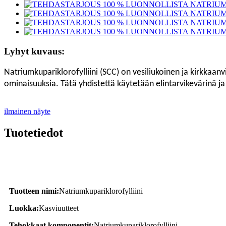
Lyhyt kuvaus:
Natriumkupariklorofylliini (SCC) on vesiliukoinen ja kirkkaanvi
ominaisuuksia. Tätä yhdistettä käytetään elintarvikevärinä ja
ilmainen näyte
Tuotetiedot
Tuotekuvaus
Tuotteen nimi:
Natriumkupariklorofylliini
Luokka:
Kasviuutteet
Tehokkaat komponentit:
Natriumkupariklorofylliini